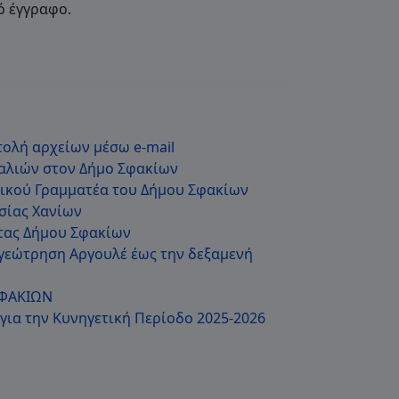
ό έγγραφο.
ολή αρχείων μέσω e-mail
αλιών στον Δήμο Σφακίων
νικού Γραμματέα του Δήμου Σφακίων
σίας Χανίων
τας Δήμου Σφακίων
γεώτρηση Αργουλέ έως την δεξαμενή
ΦΑΚΙΩΝ
για την Κυνηγετική Περίοδο 2025-2026