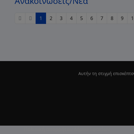
Ανακοινώσεις/Νέα
1
2
3
4
5
6
7
8
9
1
Αυτήν τη στιγμή επισκέπτο
Πολιτική απορρήτου Δήμου Σφακίων