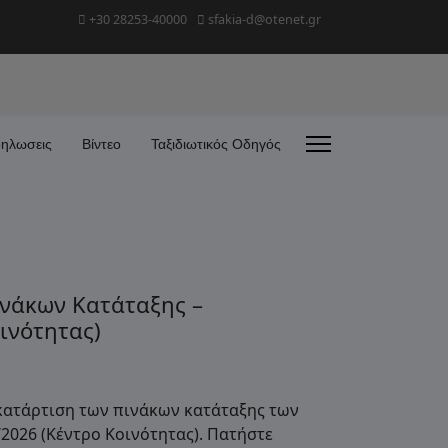
+30 28253-40000
sfakia-d@otenet.gr
ηλωσεις
Βίντεο
Ταξιδιωτικός Οδηγός
ινάκων Κατάταξης –
ινότητας)
 κατάρτιση των πινάκων κατάταξης των
026 (Κέντρο Κοινότητας). Πατήστε