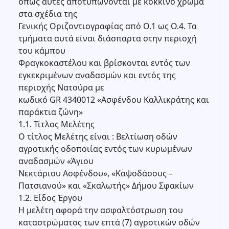
όπως αυτές αποτυπώνονται με κόκκινο χρώμα
στα σχέδια της
Γενικής Οριζοντιογραφίας από Ο.1 ως Ο.4. Τα
τμήματα αυτά είναι διάσπαρτα στην περιοχή
του κάμπου
Φραγκοκαστέλου και βρίσκονται εντός των
εγκεκριμένων αναδασμών και εντός της
περιοχής Νατούρα με
κωδικό GR 4340012 «Ασφένδου Καλλικράτης και
παράκτια ζώνη»
1.1. Τίτλος Μελέτης
Ο τίτλος Μελέτης είναι : Βελτίωση οδών
αγροτικής οδοποιίας εντός των κυρωμένων
αναδασμών «Άγιου
Νεκτάριου Ασφένδου», «Καψοδάσους –
Πατσιανού» και «Σκαλωτής» Δήμου Σφακίων
1.2. Είδος Έργου
Η μελέτη αφορά την ασφαλτόστρωση του
καταστρώματος των επτά (7) αγροτικών οδών