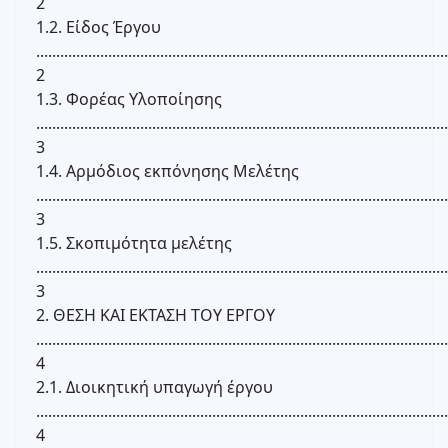
2
1.2. Είδος Έργου
.......................................................................................................
2
1.3. Φορέας Υλοποίησης
.......................................................................................................
3
1.4. Αρμόδιος εκπόνησης Μελέτης
.......................................................................................................
3
1.5. Σκοπιμότητα μελέτης
.......................................................................................................
3
2. ΘΕΣΗ ΚΑΙ ΕΚΤΑΣΗ ΤΟΥ ΕΡΓΟΥ
.......................................................................................................
4
2.1. Διοικητική υπαγωγή έργου
.......................................................................................................
4