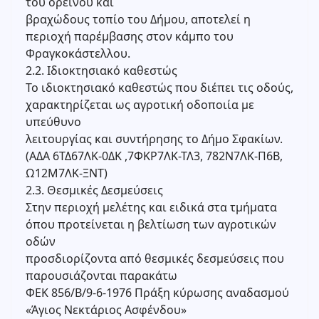
του ορεινού και
βραχώδους τοπίο του Δήμου, αποτελεί η
περιοχή παρέμβασης στον κάμπο του
Φραγκοκάστελλου.
2.2. Ιδιοκτησιακό καθεστώς
Το ιδιοκτησιακό καθεστώς που διέπει τις οδούς,
χαρακτηρίζεται ως αγροτική οδοποιία με
υπεύθυνο
λειτουργίας και συντήρησης το Δήμο Σφακίων.
(ΑΔΑ 6ΤΔ67ΛΚ-0ΔΚ ,7ΦΚΡ7ΛΚ-ΤΛ3, 782Ν7ΛΚ-Π6Β,
Ω12Μ7ΛΚ-ΞΝΤ)
2.3. Θεσμικές Δεσμεύσεις
Στην περιοχή μελέτης και ειδικά στα τμήματα
όπου προτείνεται η βελτίωση των αγροτικών
οδών
προσδιορίζοντα από θεσμικές δεσμεύσεις που
παρουσιάζονται παρακάτω
ΦΕΚ 856/Β/9-6-1976 Πράξη κύρωσης αναδασμού
«Άγιος Νεκτάριος Ασφένδου»