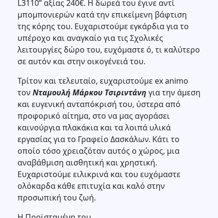
L3110” αξίας 240€. Η δωρεά του έγινε αντί
μπομπονιερών κατά την επικείμενη βάφτιση
της κόρης του. Ευχαριστούμε εγκάρδια για το
υπέροχο και αναγκαίο για τις Σχολικές
λειτουργίες δώρο του, ευχόμαστε ό, τι καλύτερο
σε αυτόν και στην οικογένειά του.
Τρίτον και τελευταίο, ευχαριστούμε ex animo
τον
Νταμουλή Μάρκου Τσιριντάνη
για την άμεση
και ευγενική ανταπόκρισή του, ύστερα από
προφορικό αίτημα, στο να μας αγοράσει
καινούργια πλακάκια και τα λοιπά υλικά
εργασίας για το Γραφείο Δασκάλων. Κάτι το
οποίο τόσο χρειαζόταν αυτός ο χώρος, μια
αναβάθμιση αισθητική και χρηστική.
Ευχαριστούμε ειλικρινά και του ευχόμαστε
ολόκαρδα κάθε επιτυχία και καλό στην
προσωπική του ζωή.
Η Προϊσταμένη του