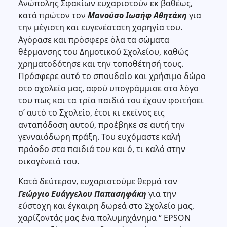
Ανώπολης Σφακίων ευχαριστούν εκ βαθέως,
κατά πρώτον τον
Μανούσο Ιωσήφ Αθητάκη
για
την μέγιστη και ευγενέστατη χορηγία του.
Αγόρασε και πρόσφερε όλα τα σώματα
θέρμανσης του Δημοτικού Σχολείου, καθώς
χρηματοδότησε και την τοποθέτησή τους.
Πρόσφερε αυτό το σπουδαίο και χρήσιμο δώρο
στο σχολείο μας, αφού υπογράμμισε στο λόγο
του πως και τα τρία παιδιά του έχουν φοιτήσει
σ’ αυτό το Σχολείο, έτσι κι εκείνος εις
ανταπόδοση αυτού, προέβηκε σε αυτή την
γενναιόδωρη πράξη. Του ευχόμαστε καλή
πρόοδο στα παιδιά του και ό, τι καλό στην
οικογένειά του.
Κατά δεύτερον, ευχαριστούμε θερμά τον
Γεώργιο Ευάγγελου Παπασηφάκη
για την
εύστοχη και έγκαιρη δωρεά στο Σχολείο μας,
χαρίζοντάς μας ένα πολυμηχάνημα “ EPSON