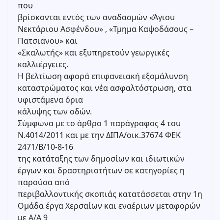
που
βρίσκονται εντός των αναδασμών «Άγιου
Νεκτάριου Ασφένδου» , «Τμημα Καψοδάσους –
Πατσιανου» και
«Σκαλωτής» και εξυπηρετούν γεωργικές
καλλιέργειες.
Η βελτίωση αφορά επιφανειακή εξομάλυνση
καταστρώματος και νέα ασφαλτόστρωση, στα
υφιστάμενα όρια
κάλυψης των οδών.
Σύμφωνα με το άρθρο 1 παράγραφος 4 του
Ν.4014/2011 και με την ΔΙΠΑ/οικ.37674 ΦΕΚ
2471/Β/10-8-16
της κατάταξης των δημοσίων και ιδιωτικών
έργων και δραστηριοτήτων σε κατηγορίες η
παρούσα από
περιβαλλοντικής σκοπιάς κατατάσσεται στην 1η
Ομάδα έργα Χερσαίων και εναέριων μεταφορών
με Α/Α 9