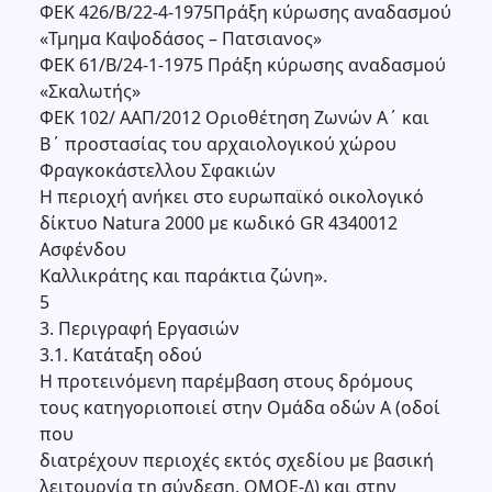
ΦΕΚ 426/Β/22-4-1975Πράξη κύρωσης αναδασμού
«Τμημα Καψοδάσος – Πατσιανος»
ΦΕΚ 61/Β/24-1-1975 Πράξη κύρωσης αναδασμού
«Σκαλωτής»
ΦΕΚ 102/ ΑΑΠ/2012 Οριοθέτηση Ζωνών Α΄ και
Β΄ προστασίας του αρχαιολογικού χώρου
Φραγκοκάστελλου Σφακιών
Η περιοχή ανήκει στο ευρωπαϊκό οικολογικό
δίκτυο Natura 2000 με κωδικό GR 4340012
Ασφένδου
Καλλικράτης και παράκτια ζώνη».
5
3. Περιγραφή Εργασιών
3.1. Κατάταξη οδού
Η προτεινόμενη παρέμβαση στους δρόμους
τους κατηγοριοποιεί στην Ομάδα οδών A (οδοί
που
διατρέχουν περιοχές εκτός σχεδίου με βασική
λειτουργία τη σύνδεση, ΟΜΟΕ-Δ) και στην