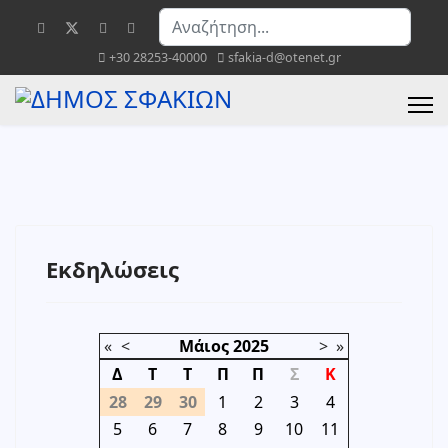
Αναζήτηση...
+30 28253-40000
sfakia-d@otenet.gr
Εκδηλώσεις
«
<
Μάιος
2025
>
»
Δ
Τ
Τ
Π
Π
Σ
Κ
28
29
30
1
2
3
4
5
6
7
8
9
10
11