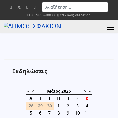
Αναζήτηση...
+30 28253-40000
sfakia-d@otenet.gr
Εκδηλώσεις
«
<
Μάιος
2025
>
»
Δ
Τ
Τ
Π
Π
Σ
Κ
28
29
30
1
2
3
4
5
6
7
8
9
10
11