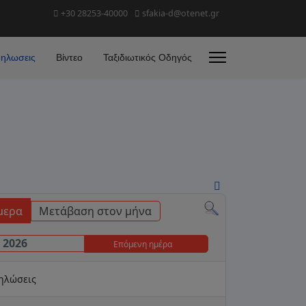
+30 28253-40000
sfakia-d@otenet.gr
ηλωσεις
Βίντεο
Ταξιδιωτικός Οδηγός
μερα
Μετάβαση στον μήνα
 2026
Επόμενη ημέρα
δηλώσεις