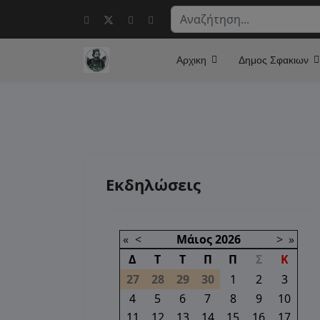
Αναζήτηση...
Αρχικη
Δημος Σφακιων
Εκδηλώσεις
«
<
Μάιος
2026
>
»
Δ
Τ
Τ
Π
Π
Σ
Κ
27
28
29
30
1
2
3
4
5
6
7
8
9
10
11
12
13
14
15
16
17