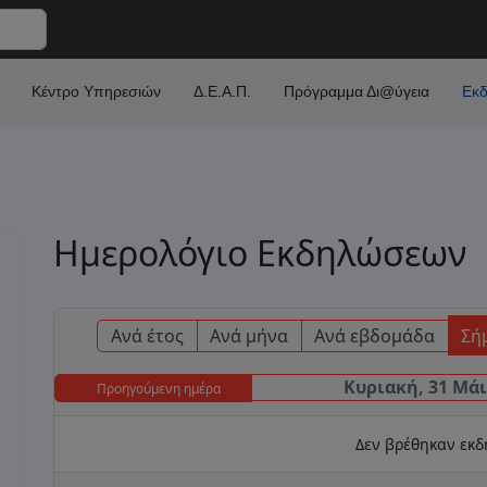
Κέντρο Υπηρεσιών
Δ.Ε.Α.Π.
Πρόγραμμα Δι@ύγεια
Εκδ
Ημερολόγιο Εκδηλώσεων
Ανά έτος
Ανά μήνα
Ανά εβδομάδα
Σή
Κυριακή, 31 Μάι
Προηγούμενη ημέρα
Δεν βρέθηκαν εκ