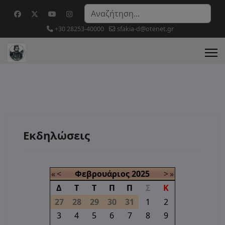
Αναζήτηση...
+30 28253-40000
sfakia-d@otenet.gr
Εκδηλώσεις
«
<
Φεβρουάριος
2025
>
»
Δ
Τ
Τ
Π
Π
Σ
Κ
27
28
29
30
31
1
2
3
4
5
6
7
8
9