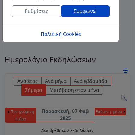
Διαγωνισμοί
Ρυθμίσεις
Συμφωνώ
Δημοτικές Επιχειρήσεις
Τοποθεσία
Πολιτική Cookies
Επικοινωνία
Ημερολόγιο Εκδηλώσεων
Ανά έτος
Ανά μήνα
Ανά εβδομάδα
Σήμερα
Μετάβαση στον μήνα
Παρασκευή, 07 Φεβ
Προηγούμενη
Επόμενη ημέρα
2025
ημέρα
Δεν βρέθηκαν εκδηλώσεις