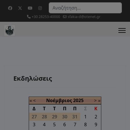
Αναζήτηση...
+30 28253-40000
sfakia-d@otenet.gr
Εκδηλώσεις
«
<
Νοέμβριος
2025
>
»
Δ
Τ
Τ
Π
Π
Σ
Κ
27
28
29
30
31
1
2
3
4
5
6
7
8
9