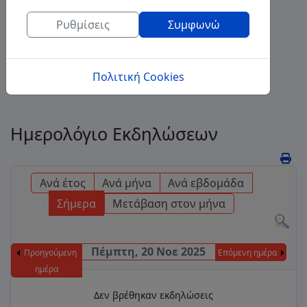
Διαγωνισμοί
Ρυθμίσεις
Συμφωνώ
Δημοτικές Επιχειρήσεις
Τοποθεσία
Πολιτική Cookies
Επικοινωνία
Ημερολόγιο Εκδηλώσεων
Ανά έτος
Ανά μήνα
Ανά εβδομάδα
Σήμερα
Μετάβαση στον μήνα
Πέμπτη, 20 Νοε 2025
Προηγούμενη
Επόμενη ημέρα
ημέρα
Δεν βρέθηκαν εκδηλώσεις