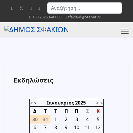
Αναζήτηση...
+30 28253-40000
sfakia-d@otenet.gr
Εκδηλώσεις
«
<
Ιανουάριος
2025
>
»
Δ
Τ
Τ
Π
Π
Σ
Κ
30
31
1
2
3
4
5
6
7
8
9
10
11
12