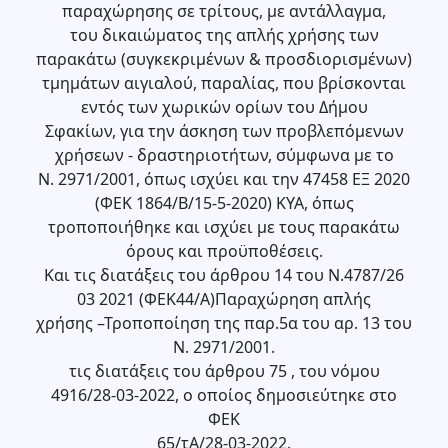
παραχώρησης σε τρίτους, με αντάλλαγμα,
του δικαιώματος της απλής χρήσης των
παρακάτω (συγκεκριμένων & προσδιορισμένων)
τμημάτων αιγιαλού, παραλίας, που βρίσκονται
εντός των χωρικών ορίων του Δήμου
Σφακίων, για την άσκηση των προβλεπόμενων
χρήσεων - δραστηριοτήτων, σύμφωνα με το
Ν. 2971/2001, όπως ισχύει και την 47458 ΕΞ 2020
(ΦΕΚ 1864/Β/15-5-2020) ΚΥΑ, όπως
τροποποιήθηκε και ισχύει με τους παρακάτω
όρους και προϋποθέσεις.
Και τις διατάξεις του άρθρου 14 του Ν.4787/26
03 2021 (ΦΕΚ44/Α)Παραχώρηση απλής
χρήσης –Τροποποίηση της παρ.5α του αρ. 13 του
Ν. 2971/2001.
τις διατάξεις του άρθρου 75 , του νόμου
4916/28-03-2022, ο οποίος δημοσιεύτηκε στο
ΦΕΚ
65/τΑ/28-03-2022.