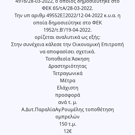
4916/28-03-2022, ο οποίος δημοσιεύτηκε στο
ΦΕΚ 65/τΑ/28-03-2022.
Την υπ αριθμ 49552ΕΞ2022/12-04-2022 κ.υ.α. η
οποία δημοσιεύτηκε στο ΦΕΚ
1952/τ.Β'/19-04-2022.
ορίζεται αναλυτικά ως εξής:
Στην συνέχεια κάλεσε την Οικονομική Επιτροπή
να αποφασίσει σχετικά.
Τοποθεσία Άσκηση
Δραστηριότητας
Τετραγωνικά
Μέτρα
Ελάχιστη
προσφορά
ανά τ. μ.
Α.Δυτ.ΠαραλίαΑγ.Ρουμέλης τοποθέτηση
ομπρελών
150 τ.μ.
12€