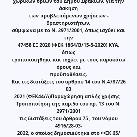
χωρικών ορίων του Δήμου Σφακίων, για την
άσκηση
των προβλεπόμενων χρήσεων -
δραστηριοτήτων,
σύμφωνα με το Ν. 2971/2001, όπως ισχύει και
την
47458 ΕΞ 2020 (ΦΕΚ 1864/Β/15-5-2020) ΚΥΑ,
όπως
τροποποιηθηκε και ισχύει με τους παρακάτω
όρους και
προϋποθέσεις.
Και τις διατάξεις του αρθρου 14 του Ν.4787/26
03
2021 (ΦΕΚ44/Α)Παραχώρηση απλής χρήσης –
Τροποποίηση της παρ.5α του αρ. 13 του Ν.
2971/2001
τις διατάξεις του άρθρου 75 , του νόμου
4916/28-03-
2022, ο οποίος δημοσιεύτηκε στο ΦΕΚ 65/