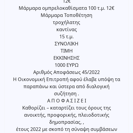
12€
Μάρμαρα ομπρελοκαθίσματα 100 τ.μ. 12€
Μάρμαρα Τοποθέτηση
τροχήλατης
καντίνας
15 τ.μ.
ΣΥΝΟΛΙΚΗ
ΤΙΜΗ
ΕΚΚΙΝΗΣΗΣ
1000 ΕΥΡΩ
Αριθμός Αποφάσεως 45/2022
Η Οικονομική Επιτροπή αφού έλαβε υπόψη τα
παραπάνω και ύστερα από διαλογική
συζήτηση .
Α Π Ο Φ Α Σ Ι Ζ Ε Ι
Καθορίζει – καταρτίζει τους όρους της
ανοικτής, προφορικής, πλειοδοτικής
δημοπρασίας, ,
έτους 2022 με σκοπό τη σύναψη συμβάσεων