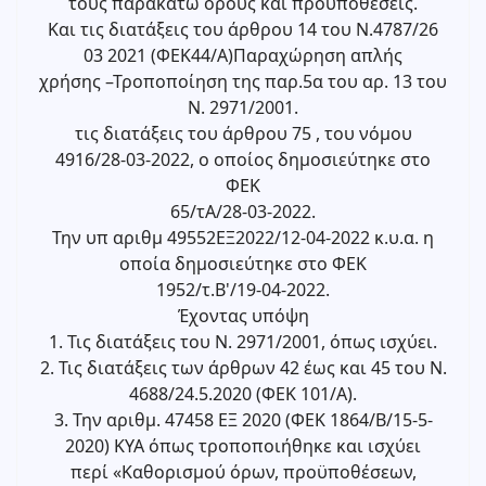
τους παρακάτω όρους και προϋποθέσεις.
Και τις διατάξεις του άρθρου 14 του Ν.4787/26
03 2021 (ΦΕΚ44/Α)Παραχώρηση απλής
χρήσης –Τροποποίηση της παρ.5α του αρ. 13 του
Ν. 2971/2001.
τις διατάξεις του άρθρου 75 , του νόμου
4916/28-03-2022, ο οποίος δημοσιεύτηκε στο
ΦΕΚ
65/τΑ/28-03-2022.
Την υπ αριθμ 49552ΕΞ2022/12-04-2022 κ.υ.α. η
οποία δημοσιεύτηκε στο ΦΕΚ
1952/τ.Β'/19-04-2022.
Έχοντας υπόψη
1. Τις διατάξεις του Ν. 2971/2001, όπως ισχύει.
2. Τις διατάξεις των άρθρων 42 έως και 45 του Ν.
4688/24.5.2020 (ΦΕΚ 101/Α).
3. Την αριθμ. 47458 ΕΞ 2020 (ΦΕΚ 1864/Β/15-5-
2020) ΚΥΑ όπως τροποποιήθηκε και ισχύει
περί «Καθορισμού όρων, προϋποθέσεων,