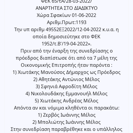
ΦΕΚ 65/τΑ/28-03-2022/
ΑΝΑΡΤΗΤΕΑ ΣΤΟ ΔΙΑΔΙΚΤΥΟ
Χώρα Σφακίων 01-06-2022
Αριθμ.Πρωτ:1193
Την υπ αριθμ 49552ΕΞ2022/12-04-2022 κ.υ.α. η
οποία δημοσιεύτηκε στο ΦΕΚ
1952/τ.Β'/19-04-2022».
Πριν από την έναρξη της συνεδρίασης ο
πρόεδρος διαπίστωσε ότι από τα 7 μέλη της
Οικονομικής Επιτροπής ήταν παρόντα :
1) Χιωτάκης Μανούσος Δήμαρχος ως Πρόεδρος
2) Αθητάκης Αντώνιος Μέλος
3) Σφηνιά Αφροδίτη Μέλος
4) Νικολουδάκης Εμμανουήλ Μέλος
5) Χιωτάκης Ανδρέας Μέλος
Απόντα αν και νόμιμα κληθέντα οι παρακάτω:
1) Ζερβός Ιωάννης Μέλος
2) Μπολιώτης Ιωάννης Μέλος
Στην συνεδρίαση παραβρέθηκε και ο υπάλληλος