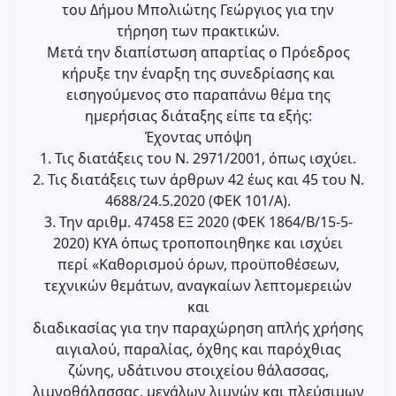
του Δήμου Μπολιώτης Γεώργιος για την
τήρηση των πρακτικών.
Μετά την διαπίστωση απαρτίας ο Πρόεδρος
κήρυξε την έναρξη της συνεδρίασης και
εισηγούμενος στο παραπάνω θέμα της
ημερήσιας διάταξης είπε τα εξής:
Έχοντας υπόψη
1. Τις διατάξεις του Ν. 2971/2001, όπως ισχύει.
2. Τις διατάξεις των άρθρων 42 έως και 45 του Ν.
4688/24.5.2020 (ΦΕΚ 101/Α).
3. Την αριθμ. 47458 ΕΞ 2020 (ΦΕΚ 1864/Β/15-5-
2020) ΚΥΑ όπως τροποποιηθηκε και ισχύει
περί «Καθορισμού όρων, προϋποθέσεων,
τεχνικών θεμάτων, αναγκαίων λεπτομερειών
και
διαδικασίας για την παραχώρηση απλής χρήσης
αιγιαλού, παραλίας, όχθης και παρόχθιας
ζώνης, υδάτινου στοιχείου θάλασσας,
λιμνοθάλασσας, μεγάλων λιμνών και πλεύσιμων