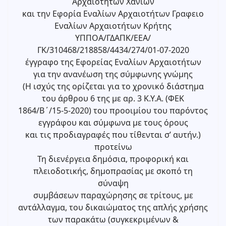
Αρχαιοτήτων Χανίων
και την Εφορία Εναλίων Αρχαιοτήτων Γραφειο
Εναλίων Αρχαιοτήτων Κρήτης
ΥΠΠΟΑ/ΓΔΑΠΚ/ΕΕΑ/
ΓΚ/310468/218858/4434/274/01-07-2020
έγγραφο της Εφορείας Εναλίων Αρχαιοτήτων
για την ανανέωση της σύμφωνης γνώμης
(Η ισχύς της ορίζεται για το χρονικό διάστημα
του άρθρου 6 της με αρ. 3 Κ.Υ.Α. (ΦΕΚ
1864/Β΄/15-5-2020) του προοιμίου του παρόντος
εγγράφου και σύμφωνα με τους όρους
και τις προδιαγραφές που τίθενται σ’ αυτήν.)
προτείνω
Τη διενέργεια δημόσια, προφορική και
πλειοδοτικής, δημοπρασίας με σκοπό τη
σύναψη
συμβάσεων παραχώρησης σε τρίτους, με
αντάλλαγμα, του δικαιώματος της απλής χρήσης
των παρακάτω (συγκεκριμένων &