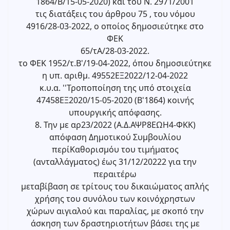
1864/Β/15-05-2020) και του Ν. 2971/2001
τις διατάξεις του άρθρου 75 , του νόμου
4916/28-03-2022, ο οποίος δημοσιεύτηκε στο
ΦΕΚ
65/τΑ/28-03-2022.
το ΦΕΚ 1952/τ.Β'/19-04-2022, όπου δημοσιεύτηκε
η υπ. αριθμ. 49552ΕΞ2022/12-04-2022
κ.υ.α. ''Τροποποίηση της υπό στοιχεία
47458ΕΞ2020/15-05-2020 (Β'1864) κοινής
υπουργικής απόφασης.
8. Την με αρ23/2022 (Α.Δ.ΑΨΡ8ΕΩΗ4-ΦΚΚ)
απόφαση Δημοτικού Συμβουλίου
περίΚαθορισμόυ του τιμήματος
(ανταλλάγματος) έως 31/12/20222 για την
περαιτέρω
μεταβίβαση σε τρίτους του δικαιώματος απλής
χρήσης του συνόλου των κοινόχρηστων
χώρων αιγιαλού και παραλίας, με σκοπό την
άσκηση των δραστηριοτήτων βάσει της με