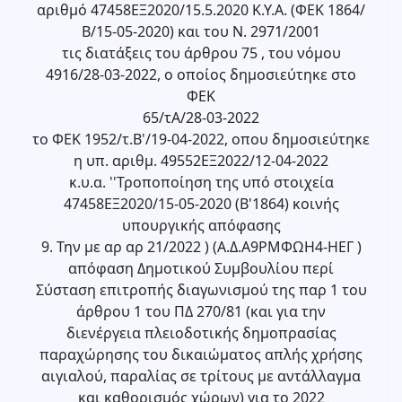
αριθμό 47458ΕΞ2020/15.5.2020 Κ.Υ.Α. (ΦΕΚ 1864/
Β/15-05-2020) και του Ν. 2971/2001
τις διατάξεις του άρθρου 75 , του νόμου
4916/28-03-2022, ο οποίος δημοσιεύτηκε στο
ΦΕΚ
65/τΑ/28-03-2022
το ΦΕΚ 1952/τ.Β'/19-04-2022, οπου δημοσιεύτηκε
η υπ. αριθμ. 49552ΕΞ2022/12-04-2022
κ.υ.α. ''Τροποποίηση της υπό στοιχεία
47458ΕΞ2020/15-05-2020 (Β'1864) κοινής
υπουργικής απόφασης
9. Την με αρ αρ 21/2022 ) (Α.Δ.Α9ΡΜΦΩΗ4-ΗΕΓ )
απόφαση Δημοτικού Συμβουλίου περί
Σύσταση επιτροπής διαγωνισμού της παρ 1 του
άρθρου 1 του ΠΔ 270/81 (και για την
διενέργεια πλειοδοτικής δημοπρασίας
παραχώρησης του δικαιώματος απλής χρήσης
αιγιαλού, παραλίας σε τρίτους με αντάλλαγμα
και καθορισμός χώρων) για το 2022