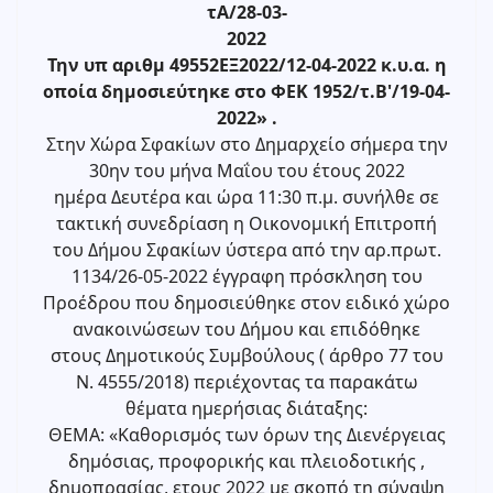
τΑ/28-03-
2022
Την υπ αριθμ 49552ΕΞ2022/12-04-2022 κ.υ.α. η
οποία δημοσιεύτηκε στο ΦΕΚ 1952/τ.Β'/19-04-
2022» .
Στην Χώρα Σφακίων στο Δημαρχείο σήμερα την
30ην του μήνα Μαΐου του έτους 2022
ημέρα Δευτέρα και ώρα 11:30 π.μ. συνήλθε σε
τακτική συνεδρίαση η Οικονομική Επιτροπή
του Δήμου Σφακίων ύστερα από την αρ.πρωτ.
1134/26-05-2022 έγγραφη πρόσκληση του
Προέδρου που δημοσιεύθηκε στον ειδικό χώρο
ανακοινώσεων του Δήμου και επιδόθηκε
στους Δημοτικούς Συμβούλους ( άρθρο 77 του
Ν. 4555/2018) περιέχοντας τα παρακάτω
θέματα ημερήσιας διάταξης:
ΘΕΜΑ: «Καθορισμός των όρων της Διενέργειας
δημόσιας, προφορικής και πλειοδοτικής ,
δημοπρασίας, ετους 2022 με σκοπό τη σύναψη