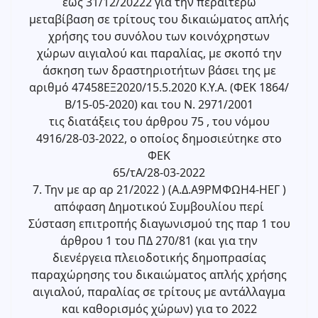
έως 31/12/20222 για την περαιτέρω
μεταβίβαση σε τρίτους του δικαιώματος απλής
χρήσης του συνόλου των κοινόχρηστων
χώρων αιγιαλού και παραλίας, με σκοπό την
άσκηση των δραστηριοτήτων βάσει της με
αριθμό 47458ΕΞ2020/15.5.2020 Κ.Υ.Α. (ΦΕΚ 1864/
Β/15-05-2020) και του Ν. 2971/2001
τις διατάξεις του άρθρου 75 , του νόμου
4916/28-03-2022, ο οποίος δημοσιεύτηκε στο
ΦΕΚ
65/τΑ/28-03-2022
7. Την με αρ αρ 21/2022 ) (Α.Δ.Α9ΡΜΦΩΗ4-ΗΕΓ )
απόφαση Δημοτικού Συμβουλίου περί
Σύσταση επιτροπής διαγωνισμού της παρ 1 του
άρθρου 1 του ΠΔ 270/81 (και για την
διενέργεια πλειοδοτικής δημοπρασίας
παραχώρησης του δικαιώματος απλής χρήσης
αιγιαλού, παραλίας σε τρίτους με αντάλλαγμα
και καθορισμός χώρων) για το 2022