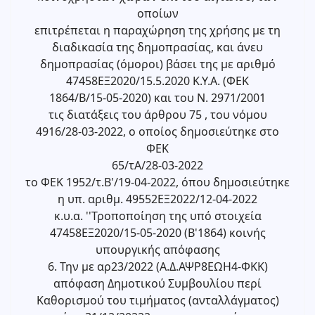
οποίων
επιτρέπεται η παραχώρηση της χρήσης με τη
διαδικασία της δημοπρασίας, και άνευ
δημοπρασίας (όμοροι) βάσει της με αριθμό
47458ΕΞ2020/15.5.2020 Κ.Υ.Α. (ΦΕΚ
1864/Β/15-05-2020) και του Ν. 2971/2001
τις διατάξεις του άρθρου 75 , του νόμου
4916/28-03-2022, ο οποίος δημοσιεύτηκε στο
ΦΕΚ
65/τΑ/28-03-2022
το ΦΕΚ 1952/τ.Β'/19-04-2022, όπου δημοσιεύτηκε
η υπ. αριθμ. 49552ΕΞ2022/12-04-2022
κ.υ.α. ''Τροποποίηση της υπό στοιχεία
47458ΕΞ2020/15-05-2020 (Β'1864) κοινής
υπουργικής απόφασης
6. Την με αρ23/2022 (Α.Δ.ΑΨΡ8ΕΩΗ4-ΦΚΚ)
απόφαση Δημοτικού Συμβουλίου περί
Καθορισμού του τιμήματος (ανταλλάγματος)