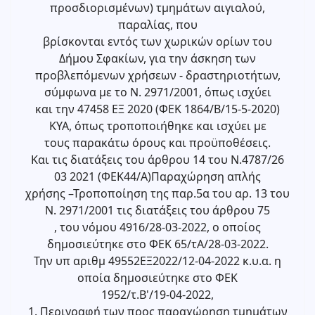
προσδιορισμένων) τμημάτων αιγιαλού,
παραλίας, που
βρίσκονται εντός των χωρικών ορίων του
Δήμου Σφακίων, για την άσκηση των
προβλεπόμενων χρήσεων - δραστηριοτήτων,
σύμφωνα με το Ν. 2971/2001, όπως ισχύει
και την 47458 ΕΞ 2020 (ΦΕΚ 1864/Β/15-5-2020)
ΚΥΑ, όπως τροποποιήθηκε και ισχύει με
τους παρακάτω όρους και προϋποθέσεις.
Και τις διατάξεις του άρθρου 14 του Ν.4787/26
03 2021 (ΦΕΚ44/Α)Παραχώρηση απλής
χρήσης –Τροποποίηση της παρ.5α του αρ. 13 του
Ν. 2971/2001 τις διατάξεις του άρθρου 75
, του νόμου 4916/28-03-2022, ο οποίος
δημοσιεύτηκε στο ΦΕΚ 65/τΑ/28-03-2022.
Την υπ αριθμ 49552ΕΞ2022/12-04-2022 κ.υ.α. η
οποία δημοσιεύτηκε στο ΦΕΚ
1952/τ.Β'/19-04-2022,
1. Περιγραφή των προς παραχώρηση τμημάτων