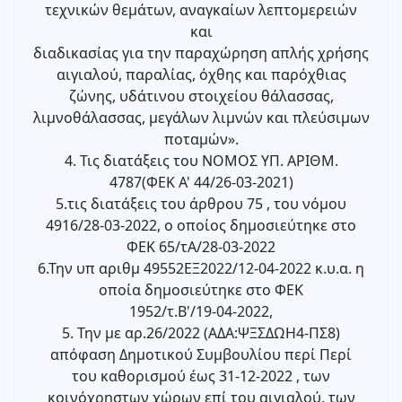
τεχνικών θεμάτων, αναγκαίων λεπτομερειών
και
διαδικασίας για την παραχώρηση απλής χρήσης
αιγιαλού, παραλίας, όχθης και παρόχθιας
ζώνης, υδάτινου στοιχείου θάλασσας,
λιμνοθάλασσας, μεγάλων λιμνών και πλεύσιμων
ποταμών».
4. Τις διατάξεις του ΝΟΜΟΣ ΥΠ. ΑΡΙΘΜ.
4787(ΦΕΚ Α' 44/26-03-2021)
5.τις διατάξεις του άρθρου 75 , του νόμου
4916/28-03-2022, ο οποίος δημοσιεύτηκε στο
ΦΕΚ 65/τΑ/28-03-2022
6.Την υπ αριθμ 49552ΕΞ2022/12-04-2022 κ.υ.α. η
οποία δημοσιεύτηκε στο ΦΕΚ
1952/τ.Β'/19-04-2022,
5. Την με αρ.26/2022 (ΑΔΑ:ΨΞΣΔΩΗ4-ΠΣ8)
απόφαση Δημοτικού Συμβουλίου περί Περί
του καθορισμού έως 31-12-2022 , των
κοινόχρηστων χώρων επί του αιγιαλού, των