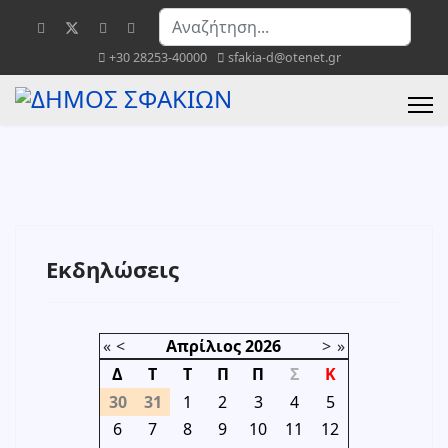
Αναζήτηση...
+30 28253-40000
sfakia-d@otenet.gr
Εκδηλώσεις
«
<
Απρίλιος
2026
>
»
Δ
Τ
Τ
Π
Π
Σ
Κ
30
31
1
2
3
4
5
6
7
8
9
10
11
12